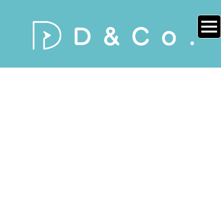
〒064-
0807
札幌
市中
央区
[%title%]
南７
条西
２丁
目
1
リ
HOME
|
作品紹介
|
template.detail
バー
サイ
[%list_start%]
ドマ
ンシ